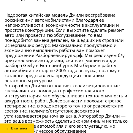
Недорогая китайская модель Джили востребована
российскими автомобилистами благодаря ее
неприхотливости, экономичности в эксплуатации и
простоте конструкции. Если вы хотите сделать ремонт
авто или провести техобслуживание, то вам
понадобится замена деталей, вышедших из строя или
исчерпавших ресурс. Максимально продуктивно и
экономично выполнить работы вам поможет
предложение Разборлевыйруль.рф. Мы реализуем б/у
оригинальные автодетали, снятые с машин в ходе
разбора Geely в Екатеринбурге. Мы берем в работу
автомобили не старше 2005 года выпуска, поэтому в
каталоге представлена продукция с большим
остаточным ресурсом.
Авторазбор Джили выполняет квалифицированные
специалисты с помощью профессионального
инструментария, что обуславливает технологичность и
аккуратность работ. Далее запчасти проходят строгое
тестирование, в ходе которого точно определяется их
состояние, наличие/отсутствие дефектов и
устанавливается рыночная цена. Авторазбор Джили —
это ваша возможность сделать экономичным не только
приобретение автомобиля и его эксплуатацию, но
← В каталог
ремонт и техническое обслуживание.