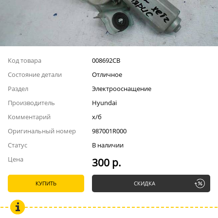
Код товара
008692СВ
Состояние детали
Отличное
Раздел
Электрооснащение
Производитель
Hyundai
Комментарий
х/б
Оригинальный номер
987001R000
Статус
В наличии
Цена
300 р.
КУПИТЬ
СКИДКА