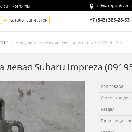
г.
Екатеринбург
ЗЫВЫ
КОНТАКТЫ
+7 (343) 383-28-83
Каталог запчастей
2012
Петля двери багажника левая Subaru Impreza (091952СВ)
 левая Subaru Impreza (0919
Код товара
Состояние дет
Раздел
Производител