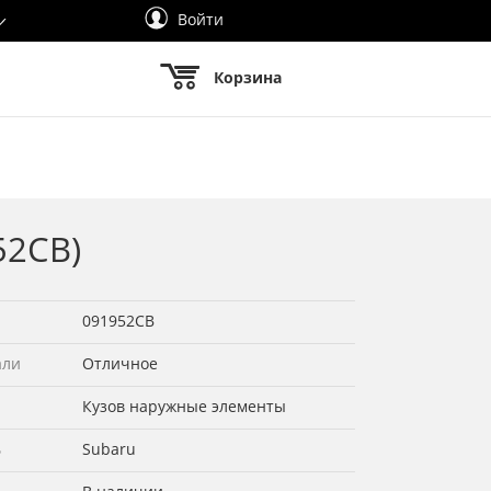
Войти
Корзина
52СВ)
091952СВ
али
Отличное
Кузов наружные элементы
ь
Subaru