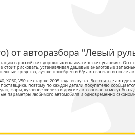
vo) от авторазбора "Левый рул
ации в российских дорожных и климатических условиях. Он сто
 Не стоит рисковать, устанавливая дешевые аналоговые запасны
енежные средства, лучше приобрести б/у автозапчасти после а
, XC60, V50 не старше 2005 года выпуска. Все снятые автодет
 поставщика, поэтому по каждой детали покупателю сообщаетс
ач, фары, кузовное железо и другие автозапчасти могут быть д
нные параметры любимого автомобиля и одновременно сэкономи