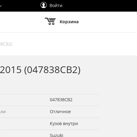
Войти
Корзина
38СВ2)
-2015 (047838СВ2)
047838СВ2
али
Отличное
Кузов внутри
ь
Suzuki