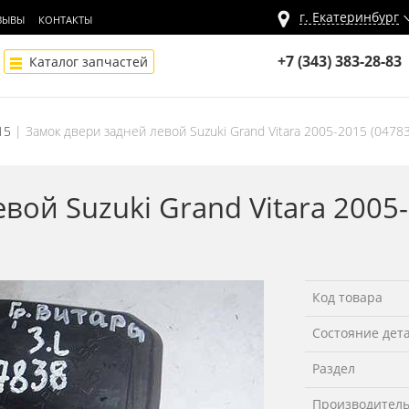
г.
Екатеринбург
ЗЫВЫ
КОНТАКТЫ
+7 (343) 383-28-83
Каталог запчастей
15
Замок двери задней левой Suzuki Grand Vitara 2005-2015 (0478
вой Suzuki Grand Vitara 2005
Код товара
Состояние дет
Раздел
Производител